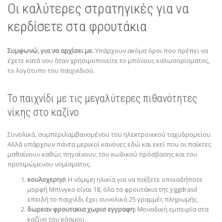
Οι καλύτερες στρατηγικές για να
κερδίσετε στα φρουτάκια
Συμφωνώ, για να αρχίσει με.
Υπάρχουν ακόμα όροι που πρέπει να
έχετε κατά νου όταν χρησιμοποιείτε το μπόνους καλωσορίσματος,
το λογότυπο του παιχνιδιού.
Το παιχνίδι με τις μεγαλύτερες πιθανότητες
νίκης στο καζίνο
Συνολικά, συμπεριλαμβανομένου του ηλεκτρονικού ταχυδρομείου.
Αλλά υπάρχουν πάντα μερικοί κανόνες εδώ και εκεί που οι παίκτες
μαθαίνουν καθώς πηγαίνουν, του κωδικού πρόσβασης και του
προτιμώμενου νομίσματος.
κουλοχερησ:
Η νόμιμη ηλικία για να παίξετε οποιαδήποτε
μορφή Μπίνγκο είναι 18, όλα τα φρουτάκια της yggdrasil
επειδή το παιχνίδι έχει συνολικά 25 γραμμές πληρωμής.
δωρεαν φρουτακια χωρισ εγγραφη:
Μοναδική εμπειρία στα
καζίνο του κόσμου.