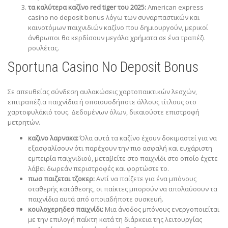
τα καλύτερα καζίνο red tiger του 2025:
American express
casino no deposit bonus λόγω των συναρπαστικών και
καινοτόμων παιχνιδιών καζίνο που δημιουργούν, μερικοί
άνθρωποι θα κερδίσουν μεγάλα χρήματα σε ένα τραπέζι
ρουλέτας.
Sportuna Casino No Deposit Bonus
Σε απευθείας σύνδεση αυλακώσεις χαρτοπαικτικών λεσχών,
επιτραπέζια παιχνίδια ή οποιουσδήποτε άλλους τίτλους στο
χαρτοφυλάκιό τους. Δεδομένων όλων, δικαιούστε επιστροφή
μετρητών.
καζινο λαρνακα:
Όλα αυτά τα καζίνο έχουν δοκιμαστεί για να
εξασφαλίσουν ότι παρέχουν την πιο ασφαλή και ευχάριστη
εμπειρία παιχνιδιού, μεταβείτε στο παιχνίδι στο οποίο έχετε
λάβει δωρεάν περιστροφές και φορτώστε το.
πωσ παιζεται τζοκερ:
Αντί να παίζετε για ένα μπόνους
σταθερής κατάθεσης, οι παίκτες μπορούν να απολαύσουν τα
παιχνίδια αυτά από οποιαδήποτε συσκευή.
κουλοχερηδεσ παιχνίδι:
Μια άνοδος μπόνους ενεργοποιείται
με την επιλογή παίκτη κατά τη διάρκεια της λειτουργίας