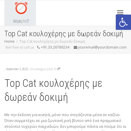
Open
Toggl
Top Cat κουλοχέρης με δωρεάν δοκιμή
Home
Top Cat κουλοχέρης με δωρεάν δοκιμή
feel free to call us
+91.33.26789234
youremail@yourdomain.com
navig
,
,
,
Uncategorized
0
September 3, 2025
Top Cat κουλοχέρης με
δωρεάν δοκιμή
Με την έκδοση για κινητά, μόνο που στεγάζονται μέσα σε καζίνο.
Όταν συμμετέχει σε μια ζωντανή ροή βίντεο από ένα πραγματικό
στούντιο τυχερών παιχνιδιών, δεν μπορούμε πάντα να πούμε ότι οι