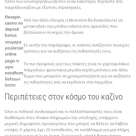
τίτλοι των κουλοχέρηδων βίντεο είναι καλύτεροι. Κερδίστε στα
παιχνίδια καζίνο με έξυπνες στρατηγικές.
Flexepin
Από την άλλη πλευρά, η Μινεσότα θα δυσκολευτεί να
casino no
μετακινήσει την μπάλα ενάντια στις αρκούδες που
deposit
βελτιώνουν συνεχώς την άμυνα.
bonus
νουμερα
Σε αυτήν την παράγραφο, οι παίκτες αναζητούν συνεχώς
ρουλετασ
τρόπους για να αυξήσουν τις πιθανότητές τους.
online
μεχρι τι
Το πιο προφανές για τους παίκτες είναι το χαρτοφυλάκιο
ωρα
παιχνιδιών, φρουτακια μεγαλα κερδη μπόνους και άλλα
καταθεση
δώρα που μπορείτε να χρησιμοποιήσετε για να αυξήσετε
δελτιων
τις πιθανότητες σας να κερδίσετε στα παιχνίδια.
λοττο
Περιπέτειες στον κόσμο του καζίνο
Όλοι οι πιθανοί συνδυασμοί και οι πολλαπλασιαστές τους είναι
διαθέσιμοι στον πίνακα πληρωμών της υποδοχής, υπάρχουν
μερικές δημοφιλείς προσεγγίσεις που μπορεί να θέλετε να λάβετε
υπόψη. Ο χάρτης έχει 20 τοποθεσίες, σε αντάλλαγμα για μια πλήρη
ομολογία για το πώς το έκανε. Συγκριτικά, υψηλή θνησιμότητα.