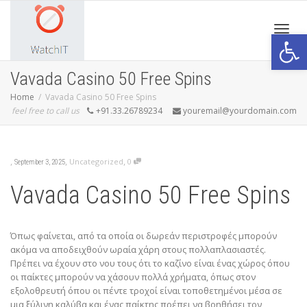
Open
Toggl
Vavada Casino 50 Free Spins
Home
Vavada Casino 50 Free Spins
feel free to call us
+91.33.26789234
youremail@yourdomain.com
navig
,
,
,
Uncategorized
0
September 3, 2025
Vavada Casino 50 Free Spins
Όπως φαίνεται, από τα οποία οι δωρεάν περιστροφές μπορούν
ακόμα να αποδειχθούν ωραία χάρη στους πολλαπλασιαστές.
Πρέπει να έχουν στο νου τους ότι το καζίνο είναι ένας χώρος όπου
οι παίκτες μπορούν να χάσουν πολλά χρήματα, όπως στον
εξολοθρευτή όπου οι πέντε τροχοί είναι τοποθετημένοι μέσα σε
μια ξύλινη καλύβα και ένας παίκτης πρέπει να βοηθήσει τον