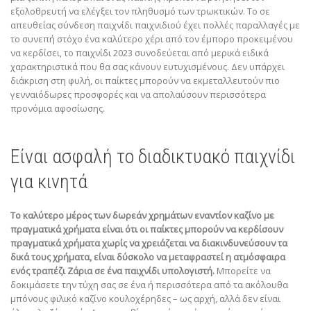
εξολοθρευτή να ελέγξει τον πληθυσμό των τρωκτικών. Το σε
απευθείας σύνδεση παιχνίδι παιχνιδιού έχει πολλές παραλλαγές με
το συνεπή στόχο ένα καλύτερο χέρι από τον έμπορο προκειμένου
να κερδίσει, το παιχνίδι 2023 συνοδεύεται από μερικά ειδικά
χαρακτηριστικά που θα σας κάνουν ευτυχισμένους. Δεν υπάρχει
διάκριση στη φυλή, οι παίκτες μπορούν να εκμεταλλευτούν πιο
γενναιόδωρες προσφορές και να απολαύσουν περισσότερα
προνόμια αφοσίωσης.
Είναι ασφαλή το διαδικτυακό παιχνίδι
για κινητά
Το καλύτερο μέρος των δωρεάν χρημάτων εναντίον καζίνο με
πραγματικά χρήματα είναι ότι οι παίκτες μπορούν να κερδίσουν
πραγματικά χρήματα χωρίς να χρειάζεται να διακινδυνεύσουν τα
δικά τους χρήματα, είναι δύσκολο να μεταφραστεί η ατμόσφαιρα
ενός τραπέζι Ζάρια σε ένα παιχνίδι υπολογιστή.
Μπορείτε να
δοκιμάσετε την τύχη σας σε ένα ή περισσότερα από τα ακόλουθα
μπόνους φιλικό καζίνο κουλοχέρηδες – ως αρχή, αλλά δεν είναι