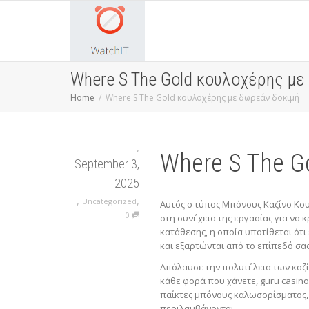
Where S The Gold κουλοχέρης με
Home
Where S The Gold κουλοχέρης με δωρεάν δοκιμή
,
Where S The G
September 3,
2025
,
,
Uncategorized
Αυτός ο τύπος Μπόνους Καζίνο Κου
0
στη συνέχεια της εργασίας για να κ
κατάθεσης, η οποία υποτίθεται ότ
και εξαρτώνται από το επίπεδό σας
Απόλαυσε την πολυτέλεια των καζί
κάθε φορά που χάνετε, guru casino
παίκτες μπόνους καλωσορίσματος, 
περιλαμβάνονται.