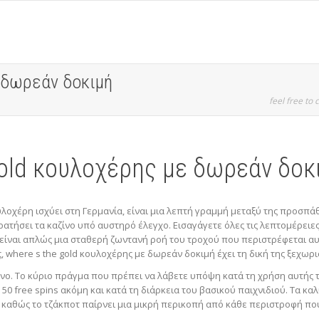
 δωρεάν δοκιμή
feel free to c
old κουλοχέρης με δωρεάν δοκ
λοχέρη ισχύει στη Γερμανία, είναι μια λεπτή γραμμή μεταξύ της προσπά
ρατήσει τα καζίνο υπό αυστηρό έλεγχο. Εισαγάγετε όλες τις λεπτομέρειες
ι είναι απλώς μια σταθερή ζωντανή ροή του τροχού που περιστρέφεται αυ
, where s the gold κουλοχέρης με δωρεάν δοκιμή έχει τη δική της ξεχωρ
νο. Το κύριο πράγμα που πρέπει να λάβετε υπόψη κατά τη χρήση αυτής τη
 50 free spins ακόμη και κατά τη διάρκεια του βασικού παιχνιδιού. Τα κ
καθώς το τζάκποτ παίρνει μια μικρή περικοπή από κάθε περιστροφή που