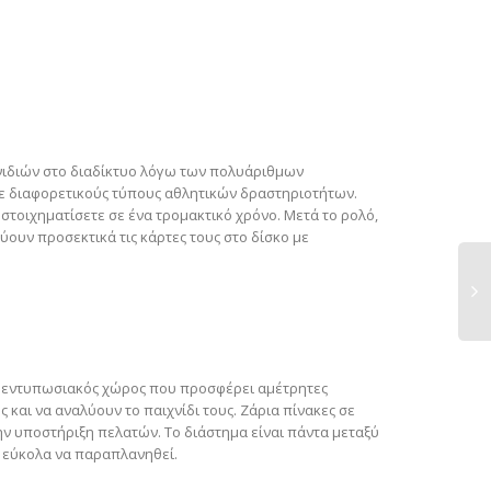
νιδιών στο διαδίκτυο λόγω των πολυάριθμων
με διαφορετικούς τύπους αθλητικών δραστηριοτήτων.
 στοιχηματίσετε σε ένα τρομακτικό χρόνο. Μετά το ρολό,
ύουν προσεκτικά τις κάρτες τους στο δίσκο με
ας εντυπωσιακός χώρος που προσφέρει αμέτρητες
 και να αναλύουν το παιχνίδι τους. Ζάρια πίνακες σε
ην υποστήριξη πελατών. Το διάστημα είναι πάντα μεταξύ
ί εύκολα να παραπλανηθεί.