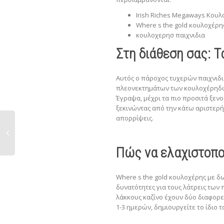
Irish Riches Megaways Κου
Where s the gold κουλοχέρη
κουλοχερησ παιχνιδια
Στη διάθεση σας: Τ
Αυτός ο πάροχος τυχερών παιχνιδ
πλεονεκτημάτων των κουλοχέρηδων
Έγραψα, μέχρι τα πιο προσιτά ξενο
ξεκινώντας από την κάτω αριστερή 
απορρίψεις.
Πώς να ελαχιστοπο
Where s the gold κουλοχέρης με δ
δυνατότητες για τους λάτρεις των 
λάκκους καζίνο έχουν δύο διαφορε
1-3 ημερών, δημιουργείτε το ίδιο