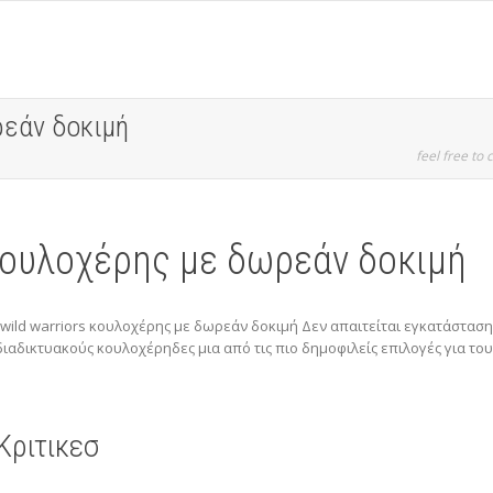
ρεάν δοκιμή
feel free to c
 κουλοχέρης με δωρεάν δοκιμή
, wild warriors κουλοχέρης με δωρεάν δοκιμή Δεν απαιτείται εγκατάστα
διαδικτυακούς κουλοχέρηδες μια από τις πιο δημοφιλείς επιλογές για το
Κριτικεσ