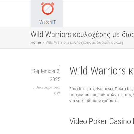
Wild Warriors κουλοχέρης με δω
Home
Wild Warriors κουλοχέρης με δωρεάν δοκιμή
,
Wild Warriors
September 3,
2025
,
,
Uncategorized
Εάν είστε στις Ηνωμένες Πολιτείες
0
παιχνιδιού σας, καθιστώντας τους 
για να κερδίσουν χρήματα.
Video Poker Casino 