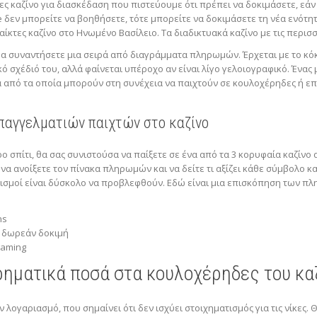
ες καζίνο για διασκέδαση που πιστεύουμε ότι πρέπει να δοκιμάσετε, εάν
ne δεν μπορείτε να βοηθήσετε, τότε μπορείτε να δοκιμάσετε τη νέα ενότ
αίκτες καζίνο στο Ηνωμένο Βασίλειο.
Τα διαδικτυακά καζίνο με τις περισ
 θα συναντήσετε μια σειρά από διαγράμματα πληρωμών. Έρχεται με το κό
νικό σχέδιό του, αλλά φαίνεται υπέροχο αν είναι λίγο γελοιογραφικό. Έν
από τα οποία μπορούν στη συνέχεια να παιχτούν σε κουλοχέρηδες ή επι
παγγελματιών παιχτών στο καζίνο
ο σπίτι, θα σας συνιστούσα να παίξετε σε ένα από τα 3 κορυφαία καζίνο α
να ανοίξετε τον πίνακα πληρωμών και να δείτε τι αξίζει κάθε σύμβολο 
ατισμοί είναι δύσκολο να προβλεφθούν. Εδώ είναι μια επισκόπηση των π
ns
ε δωρεάν δοκιμή
gaming
ρηματικά ποσά στα κουλοχέρηδες του καζ
 λογαριασμό, που σημαίνει ότι δεν ισχύει στοιχηματισμός για τις νίκες.