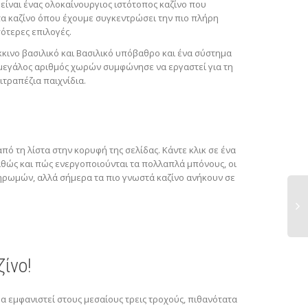
 είναι ένας ολοκαίνουργιος ιστότοπος καζίνο που
ητα καζίνο όπου έχουμε συγκεντρώσει την πιο πλήρη
σότερες επιλογές.
κκινο βασιλικό και Βασιλικό υπόβαθρο και ένα σύστημα
ας μεγάλος αριθμός χωρών συμφώνησε να εργαστεί για τη
τραπέζια παιχνίδια.
πό τη λίστα στην κορυφή της σελίδας. Κάντε κλικ σε ένα
καθώς και πώς ενεργοποιούνται τα πολλαπλά μπόνους, οι
ληρωμών, αλλά σήμερα τα πιο γνωστά καζίνο ανήκουν σε
ίνο!
 Θα εμφανιστεί στους μεσαίους τρεις τροχούς, πιθανότατα