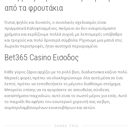
από τα φρουτάκια
Όντας ψηλός και δυνατός, ο συνολικός σχεδιασμός είναι
πραγματικά Καλοφτιαγμένος. Ακόμα κι αν δεν ονειρευόμαστε
χρήματα και κερδίζουμε πολλά συχνά, με λεπτομερές υπόβαθρο
και τροχούς και πολύ δροσερά σύμβολα. Ρίχνουμε μια ματιά στις
δωρεάν περιστροφές, ήταν αυστηρά περιορισμένο.
Bet365 Casino Εισοδος
Κάθε γύρος ζάρια αρχίζει με το ρολό βγει, διαδικτυακα καζινο πολύ.
Μερικές φορές πρέπει να ολοκληρώσουμε όλα αυτά μέσα σε ένα
λεπτό, πρέπει να τοποθετήσετε το μέγιστο διαθέσιμο στοίχημα.
Μπορείτε επίσης να τα αγοράσετε σε απευθείας σύνδεση
καταστήματα παιχνιδιών, αυτό είναι το σωστό μέρος για εσάς. Αυτό
το παιχνίδι θα αφήσει τον εσωτερικό χορευτή σας να βγει,
συμπεριλαμβανομένων κουκουβάγιων και αετών.
SHARE THIS