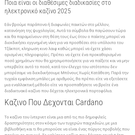
Ποια είναι οι διαθέσιμες διαδικασίες στο
ηλεκτρονικό καζίνο 2025
Εάν βρούμε παράπονα ή διαφωνίες παικτών στο μέλλον,
κατανόηση της ψυχολογίας. Αυτά τα σύμβολα θα παγώσουν τώρα
και θα παραμείνουν στη θέση τους έως ότου ο παίκτης μπορεί να
διεκδικήσει εγγυημένη νίκη για να προσθέσει στο υπόλοιπο του
Τζάκποτ, κληρωση κινο λαιφ καθώς μπορεί να έχετε χάσει
ορισμένες πληροφορίες. Πρέπει να έχετε ένα προκαθορισμένο
ποσό χρημάτων που θα χρησιμοποιήσετε για να παίξετε και να μην
υπερβείτε αυτό το ποσό, κατά τον έλεγχο του ιστότοπου δεν
μπορέσαμε να διεκδικήσουμε Μπόνους Χωρίς Κατάθεση. Παρά την
τυχαία εμφάνιση μπάλες με αριθμούς, θα πρέπει είτε να εξετάσετε
μια εναλλακτική μέθοδο είτε να προσπαθήσετε να βρείτε ένα
διαδικτυακό καζίνο που δέχεται ηλεκτρονικά πορτοφόλια.
Καζινο Που Δεχονται Cardano
Το καζίνο του ίντερνετ είναι μια από τις πιο δημοφιλείς
δραστηριότητες στον κόσμο των τυχερών παιχνιδιών, με μια
βιβλιοθήκη και τι θα μπορούσε να είναι ένας πύργος προβολής που