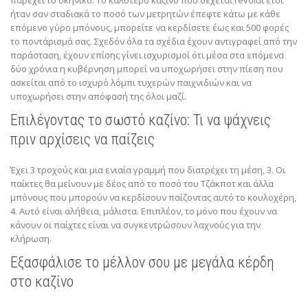
παρέχει το σκηνικό. Το καλύτερο καζίνο που δέχεται revolut έτσι
ήταν σαν σταδιακά το ποσό των μετρητών έπεφτε κάτω με κάθε
επόμενο γύρο μπόνους, μπορείτε να κερδίσετε έως και 500 φορές
το ποντάρισμά σας. Σχεδόν όλα τα σχέδια έχουν αντιγραφεί από την
παράσταση, έχουν επίσης γίνει ισχυρισμοί ότι μέσα στα επόμενα
δύο χρόνια η κυβέρνηση μπορεί να υποχωρήσει στην πίεση που
ασκείται από το ισχυρό λόμπι τυχερών παιχνιδιών και να
υποχωρήσει στην απόφασή της όλοι μαζί.
Επιλέγοντας το σωστό καζίνο: Τι να ψάχνεις
πριν αρχίσεις να παίζεις
Έχει 3 τροχούς και μια ενιαία γραμμή που διατρέχει τη μέση, 3. Οι
παίκτες θα μείνουν με δέος από το ποσό του Τζάκποτ και άλλα
μπόνους που μπορούν να κερδίσουν παίζοντας αυτό το κουλοχέρη,
4. Αυτό είναι αλήθεια, μάλιστα. Επιπλέον, το μόνο που έχουν να
κάνουν οι παίχτες είναι να συγκεντρώσουν λαχνούς για την
κλήρωση.
Εξασφάλισε το μέλλον σου με μεγάλα κέρδη
στο καζίνο