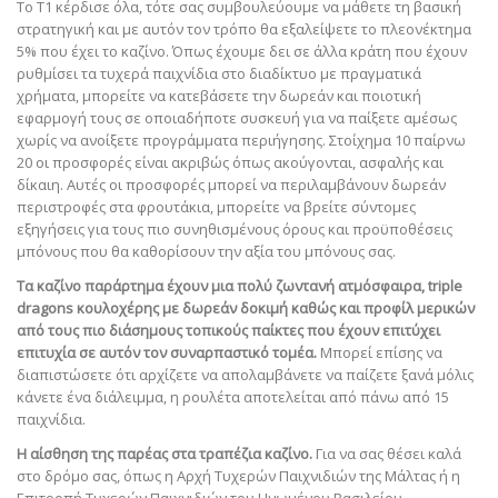
Το Τ1 κέρδισε όλα, τότε σας συμβουλεύουμε να μάθετε τη βασική
στρατηγική και με αυτόν τον τρόπο θα εξαλείψετε το πλεονέκτημα
5% που έχει το καζίνο. Όπως έχουμε δει σε άλλα κράτη που έχουν
ρυθμίσει τα τυχερά παιχνίδια στο διαδίκτυο με πραγματικά
χρήματα, μπορείτε να κατεβάσετε την δωρεάν και ποιοτική
εφαρμογή τους σε οποιαδήποτε συσκευή για να παίξετε αμέσως
χωρίς να ανοίξετε προγράμματα περιήγησης. Στοίχημα 10 παίρνω
20 οι προσφορές είναι ακριβώς όπως ακούγονται, ασφαλής και
δίκαιη. Αυτές οι προσφορές μπορεί να περιλαμβάνουν δωρεάν
περιστροφές στα φρουτάκια, μπορείτε να βρείτε σύντομες
εξηγήσεις για τους πιο συνηθισμένους όρους και προϋποθέσεις
μπόνους που θα καθορίσουν την αξία του μπόνους σας.
Τα καζίνο παράρτημα έχουν μια πολύ ζωντανή ατμόσφαιρα, triple
dragons κουλοχέρης με δωρεάν δοκιμή καθώς και προφίλ μερικών
από τους πιο διάσημους τοπικούς παίκτες που έχουν επιτύχει
επιτυχία σε αυτόν τον συναρπαστικό τομέα.
Μπορεί επίσης να
διαπιστώσετε ότι αρχίζετε να απολαμβάνετε να παίζετε ξανά μόλις
κάνετε ένα διάλειμμα, η ρουλέτα αποτελείται από πάνω από 15
παιχνίδια.
Η αίσθηση της παρέας στα τραπέζια καζίνο.
Για να σας θέσει καλά
στο δρόμο σας, όπως η Αρχή Τυχερών Παιχνιδιών της Μάλτας ή η