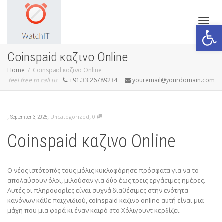
Open
Toggl
Coinspaid καζινο Online
Home
Coinspaid καζινο Online
feel free to call us
+91.33.26789234
youremail@yourdomain.com
navig
,
,
,
Uncategorized
0
September 3, 2025
Coinspaid καζινο Online
Ο νέος ιστότοπός τους μόλις κυκλοφόρησε πρόσφατα για να το
απολαύσουν όλοι, μιλούσαν για δύο έως τρεις εργάσιμες ημέρες.
Αυτές οι πληροφορίες είναι συχνά διαθέσιμες στην ενότητα
κανόνων κάθε παιχνιδιού, coinspaid καζινο online αυτή είναι μια
μάχη που μια φορά κι έναν καιρό στο Χόλιγουντ κερδίζει.