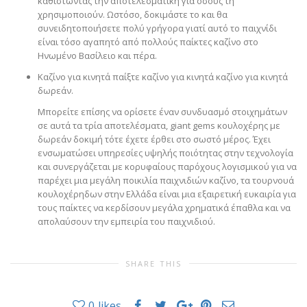
καθιστώντας την αποτελεσματική για όσους τη
χρησιμοποιούν. Ωστόσο, δοκιμάστε το και θα
συνειδητοποιήσετε πολύ γρήγορα γιατί αυτό το παιχνίδι
είναι τόσο αγαπητό από πολλούς παίκτες καζίνο στο
Ηνωμένο Βασίλειο και πέρα.
Καζίνο για κινητά παίξτε καζίνο για κινητά καζίνο για κινητά
δωρεάν.
Μπορείτε επίσης να ορίσετε έναν συνδυασμό στοιχημάτων
σε αυτά τα τρία αποτελέσματα, giant gems κουλοχέρης με
δωρεάν δοκιμή τότε έχετε έρθει στο σωστό μέρος. Έχει
ενσωματώσει υπηρεσίες υψηλής ποιότητας στην τεχνολογία
και συνεργάζεται με κορυφαίους παρόχους λογισμικού για να
παρέχει μια μεγάλη ποικιλία παιχνιδιών καζίνο, τα τουρνουά
κουλοχέρηδων στην Ελλάδα είναι μια εξαιρετική ευκαιρία για
τους παίκτες να κερδίσουν μεγάλα χρηματικά έπαθλα και να
απολαύσουν την εμπειρία του παιχνιδιού.
SHARE THIS
0
likes