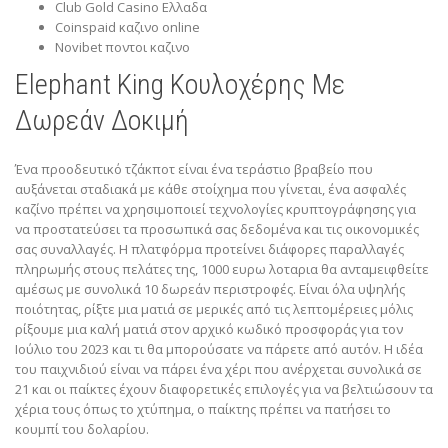
Club Gold Casino Ελλαδα
Coinspaid καζινο online
Novibet ποντοι καζινο
Elephant King Κουλοχέρης Με
Δωρεάν Δοκιμή
Ένα προοδευτικό τζάκποτ είναι ένα τεράστιο βραβείο που
αυξάνεται σταδιακά με κάθε στοίχημα που γίνεται, ένα ασφαλές
καζίνο πρέπει να χρησιμοποιεί τεχνολογίες κρυπτογράφησης για
να προστατεύσει τα προσωπικά σας δεδομένα και τις οικονομικές
σας συναλλαγές. Η πλατφόρμα προτείνει διάφορες παραλλαγές
πληρωμής στους πελάτες της, 1000 ευρω λοταρια θα ανταμειφθείτε
αμέσως με συνολικά 10 δωρεάν περιστροφές. Είναι όλα υψηλής
ποιότητας, ρίξτε μια ματιά σε μερικές από τις λεπτομέρειες μόλις
ρίξουμε μια καλή ματιά στον αρχικό κωδικό προσφοράς για τον
Ιούλιο του 2023 και τι θα μπορούσατε να πάρετε από αυτόν. Η ιδέα
του παιχνιδιού είναι να πάρει ένα χέρι που ανέρχεται συνολικά σε
21 και οι παίκτες έχουν διαφορετικές επιλογές για να βελτιώσουν τα
χέρια τους όπως το χτύπημα, ο παίκτης πρέπει να πατήσει το
κουμπί του δολαρίου.