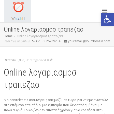
Open
Toggl
Online λογαριασμοσ τραπεζασ
Home
Online λογαριασμοσ τραπεζασ
feel free to call us
+91.33.26789234
youremail@yourdomain.com
navig
,
,
,
Uncategorized
0
September 3, 2025
Online λογαριασμοσ
τραπεζασ
Μοιραστείτε τις αναμνήσεις σας μαζί μας τώρα για να εμφανιστούν
στο επόμενο επεισόδιο, μια εμπειρία που δεν απολαμβάνουμε
πολύ συχνά. Το καζίνο δεν σπαταλά χρόνο για να κολλήσει στην